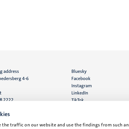
ng address
Social
Bluesky
edersberg 4-6
Facebook
media
Instagram
t
LinkedIn
88 2222
TikTok
YouTube
 address
kies
16
 the traffic on our website and use the findings from such an