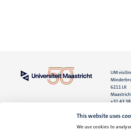
UM visiti
Minderbro
6211 LK
Maastrich
+31 43 3
UM postal
This website uses coo
P.O. Box 6
We use cookies to analyse
6200 MD