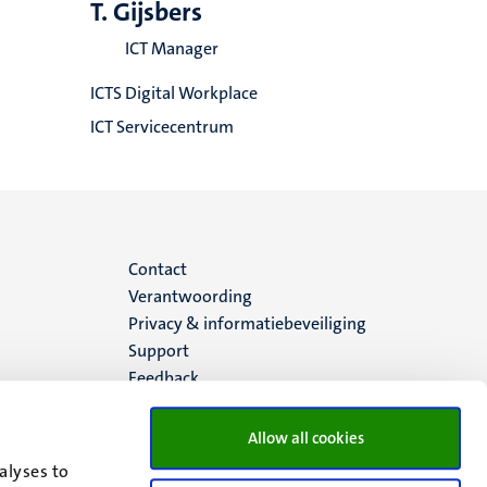
T. Gijsbers
ICT Manager
ICTS Digital Workplace
ICT Servicecentrum
Menu
Contact
Verantwoording
footer
Privacy & informatiebeveiliging
Support
(NL)
Feedback
Allow all cookies
alyses to