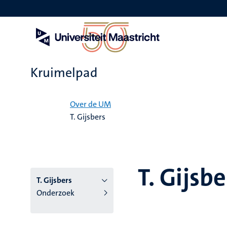
Overslaan
en
naar
de
inhoud
gaan
Kruimelpad
Home
Over de UM
T. Gijsbers
T. Gijsbe
T. Gijsbers
Onderzoek