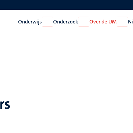
Onderwijs
Onderzoek
Over de UM
N
Open
Open
Open
Onderwijs
Onderzoek
Over
de
UM
rs