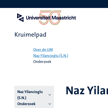
Overslaan
en
naar
de
inhoud
gaan
Kruimelpad
Home
Over de UM
Naz Yilancioglu (S.N.)
Onderzoek
Naz Yila
Naz Yilancioglu
(S.N.)
Onderzoek