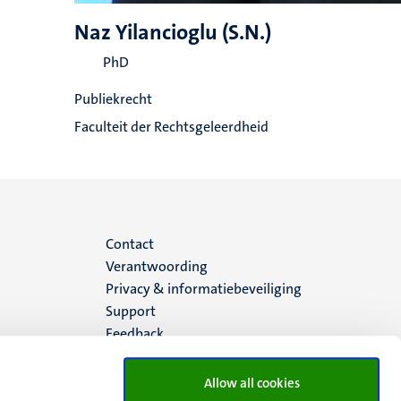
Naz Yilancioglu (S.N.)
PhD
Publiekrecht
Faculteit der Rechtsgeleerdheid
Menu
Contact
Verantwoording
footer
Privacy & informatiebeveiliging
Support
(NL)
Feedback
Allow all cookies