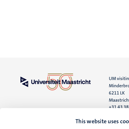
UM visiti
Minderbro
6211 LK
Maastrich
+31 43 3
UM postal
This website uses coo
P.O. Box 6