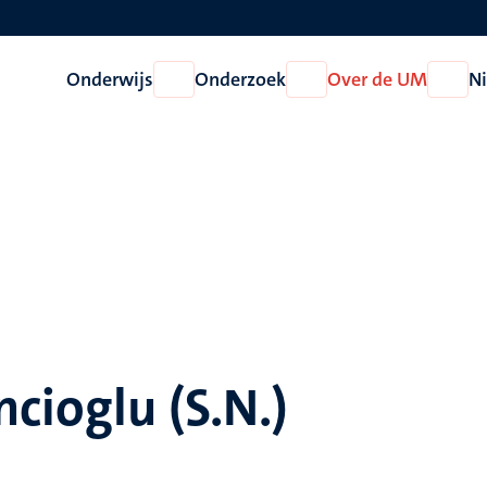
Onderwijs
Onderzoek
Over de UM
N
Open
Open
Open
Onderwijs
Onderzoek
Over
de
UM
ncioglu (S.N.)