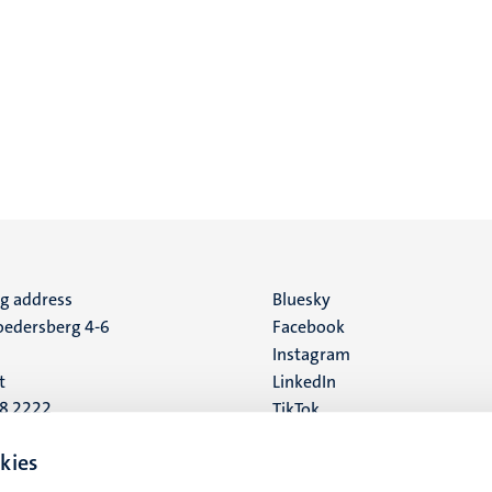
ng address
Social
Bluesky
edersberg 4-6
Facebook
media
Instagram
t
LinkedIn
88 2222
TikTok
YouTube
 address
kies
16