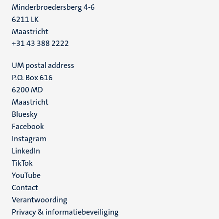
Minderbroedersberg 4-6
6211 LK
Maastricht
+31 43 388 2222
UM postal address
P.O. Box 616
6200 MD
Maastricht
Social
Bluesky
Facebook
media
Instagram
LinkedIn
TikTok
YouTube
Menu
Contact
Verantwoording
footer
Privacy & informatiebeveiliging