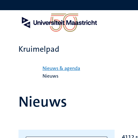
Overslaan
en
naar
de
inhoud
gaan
Kruimelpad
Home
Nieuws & agenda
Nieuws
Nieuws
4112 r