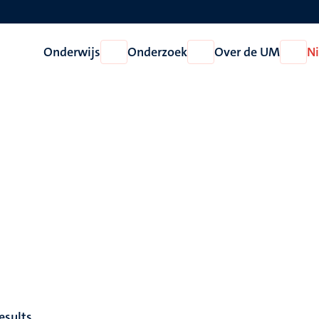
Onderwijs
Onderzoek
Over de UM
N
Open
Open
Open
Onderwijs
Onderzoek
Over
de
UM
esults