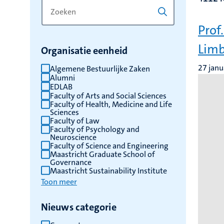
Zoek
Typ
op
een
Prof
trefwoord
trefwoord
om
Lim
Organisatie eenheid
de
resultaten
27 janu
Algemene Bestuurlijke Zaken
Alumni
te
EDLAB
vernieuwen
Faculty of Arts and Social Sciences
Faculty of Health, Medicine and Life
Sciences
Faculty of Law
Faculty of Psychology and
Neuroscience
Faculty of Science and Engineering
Maastricht Graduate School of
Governance
Maastricht Sustainability Institute
Toon meer
Nieuws categorie