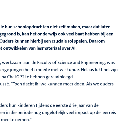
 die hun schoolopdrachten niet zelf maken, maar dat laten
gegrond is, kan het onderwijs ook veel baat hebben bij een
. Ouders kunnen hierbij een cruciale rol spelen. Daarom
t ontwikkelen van lesmateriaal over AI.
sé, werkzaam aan de
Faculty of Science and Engineering, was
jarige jongen heeft moeite met wiskunde. Helaas lukt het zijn
iet na ChatGPT te hebben geraadpleegd.
ssé. “Toen dacht ik: we kunnen meer doen. Als we ouders
ers hun kinderen tijdens de eerste drie jaar van de
in die periode nog ongelofelijk veel impact op de leerreis
nu mee te nemen.”