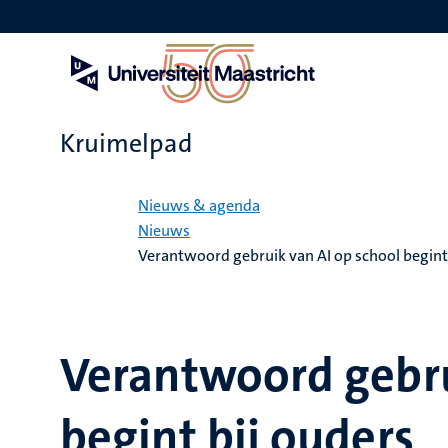
Overslaan
en
naar
de
inhoud
gaan
Kruimelpad
Home
Nieuws & agenda
Nieuws
Verantwoord gebruik van AI op school begint 
Verantwoord gebru
begint bij ouders