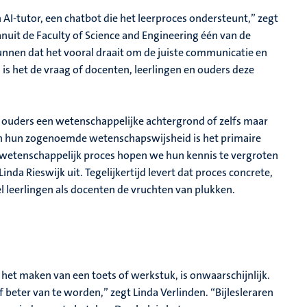
AI-tutor, een chatbot die het leerproces ondersteunt,” zegt
anuit de
Faculty of Science and Engineering één van de
kunnen dat het vooral draait om de juiste communicatie en
en is het de vraag of docenten, leerlingen en ouders deze
lle ouders een wetenschappelijke achtergrond of zelfs maar
n hun zogenoemde wetenschapswijsheid is het primaire
n wetenschappelijk proces hopen we hun kennis te vergroten
nda Rieswijk uit. Tegelijkertijd levert dat proces concrete,
el leerlingen als docenten de vruchten van plukken.
 het maken van een toets of werkstuk, is onwaarschijnlijk.
 beter van te worden,” zegt Linda Verlinden. “Bijlesleraren