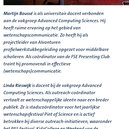
Martijn Boussé
is als universitair docent verbonden
aan de vakgroep Advanced Computing Sciences. Hij
heeft ruime ervaring op het gebied van
wetenschapscommunicatie. Zo heeft hij als
projectleider van AIvonturen
profielwerkstukbegeleiding opgezet voor middelbare
scholieren. Als coördinator van de FSE Presenting Club
traint hij promovendi in effectieve
(wetenschaps)communicatie.
Linda Rieswijk
is docent bij de vakgroep Advanced
Computing Sciences. Als outreach-coördinator
vertaalt ze wetenschappelijke ideeën naar een breder
publiek. Ze is stadscoördinator voor het jaarlijkse
wetenschapsfestival Pint of Science en is actief
betrokken bij diverse outreach-initiatieven, waaronder
het PAS Festival, KidzCollege en Weekend van de