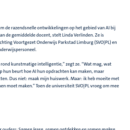
m de razendsnelle ontwikkelingen op het gebied van AI bij
an de gemiddelde docent, stelt Linda Verlinden. Ze is
ichting Voortgezet Onderwijs Parkstad Limburg (SVO|PL) en
nderwijspersoneel.
ond kunstmatige intelligentie,” zegt ze. “Wat mag, wat
op hun beurt hoe AI hun opdrachten kan maken, maar
tten. Dus niet: maak mijn huiswerk. Maar: ik heb moeite met
mmen moet maken.” Toen de universiteit SVO|PL vroeg om mee
oor ouders: Samen leren, samen ontdekken en samen maken,