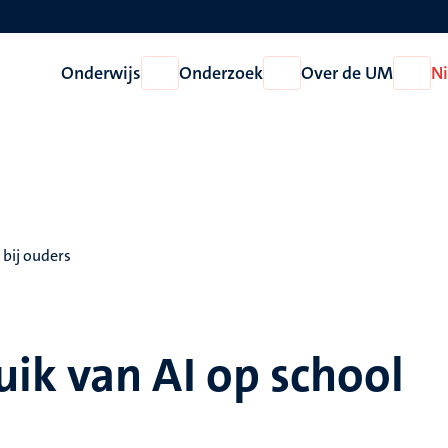
Onderwijs
Onderzoek
Over de UM
N
Open
Open
Open
Onderwijs
Onderzoek
Over
de
UM
bij ouders
ik van AI op school