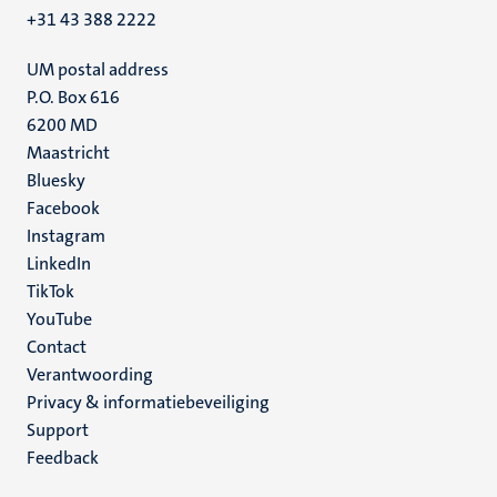
+31 43 388 2222
UM postal address
P.O. Box 616
6200 MD
Maastricht
Social
Bluesky
Facebook
media
Instagram
LinkedIn
TikTok
YouTube
Menu
Contact
Verantwoording
footer
Privacy & informatiebeveiliging
(NL)
Support
Feedback