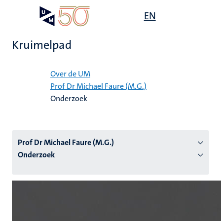
Overslaan
Open
EN
Search
My
en
UM
menu
on
naar
the
Kruimelpad
de
websit
inhoud
Home
gaan
Over de UM
Prof Dr Michael Faure (M.G.)
tie
Onderzoek
s
Prof Dr Michael Faure (M.G.)
Onderzoek