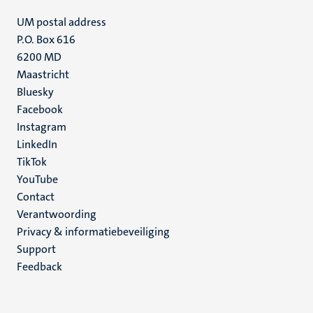
UM postal address
P.O. Box 616
6200 MD
Maastricht
Social
Bluesky
Facebook
media
Instagram
LinkedIn
TikTok
YouTube
Menu
Contact
Verantwoording
footer
Privacy & informatiebeveiliging
(NL)
Support
Feedback