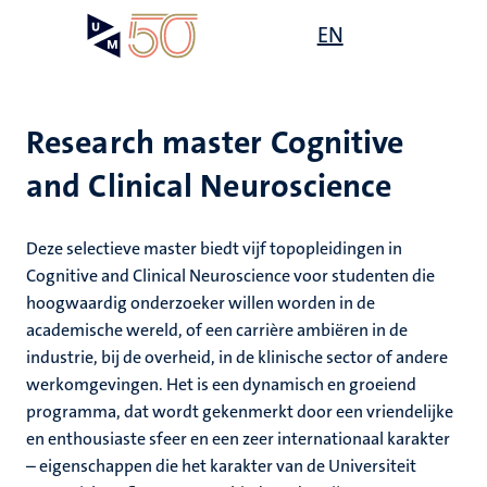
Overslaan
Open
EN
Search
My
en
UM
menu
on
naar
the
de
websit
inhoud
Research master Cognitive
gaan
and Clinical Neuroscience
Deze selectieve master biedt vijf topopleidingen in
Cognitive and Clinical Neuroscience voor studenten die
hoogwaardig onderzoeker willen worden in de
academische wereld, of een carrière ambiëren in de
industrie, bij de overheid, in de klinische sector of andere
werkomgevingen. Het is een dynamisch en groeiend
programma, dat wordt gekenmerkt door een vriendelijke
en enthousiaste sfeer en een zeer internationaal karakter
– eigenschappen die het karakter van de Universiteit