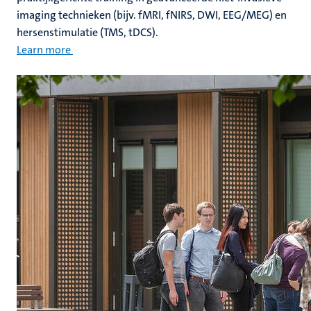
imaging technieken (bijv. fMRI, fNIRS, DWI, EEG/MEG) en
hersenstimulatie (TMS, tDCS).
Learn more