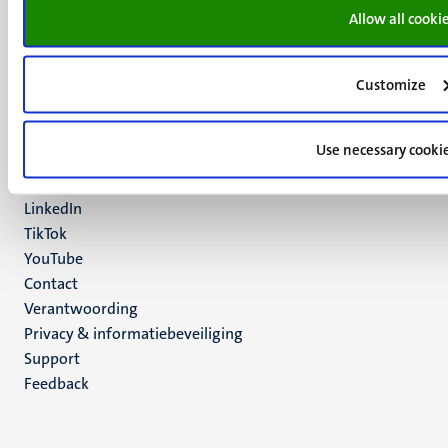
Allow all cooki
UM postal address
P.O. Box 616
6200 MD
Customize
Maastricht
Social
Bluesky
Use necessary cooki
Facebook
media
Instagram
LinkedIn
TikTok
YouTube
Menu
Contact
Verantwoording
footer
Privacy & informatiebeveiliging
(NL)
Support
Feedback