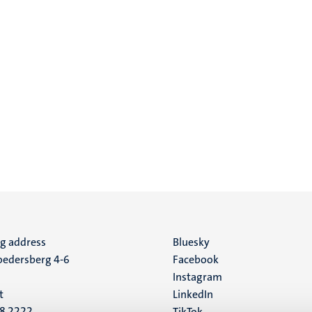
ng address
Social
Bluesky
edersberg 4-6
Facebook
media
Instagram
t
LinkedIn
88 2222
TikTok