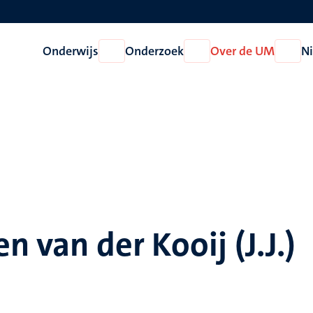
Onderwijs
Onderzoek
Over de UM
N
Open
Open
Open
Onderwijs
Onderzoek
Over
de
UM
n van der Kooij (J.J.)