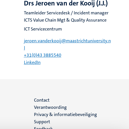
Drs Jeroen van der Kooij (J.J.)
Teamleider Servicedesk / Incident manager
ICTS Value Chain Mgt & Quality Assurance
ICT Servicecentrum
jeroen.vanderkooij@maastrichtuniversity.n
l
+31(0)43 3885540
LinkedIn
Menu
Contact
Verantwoording
footer
Privacy & informatiebeveiliging
Support
(NL)
Feedback