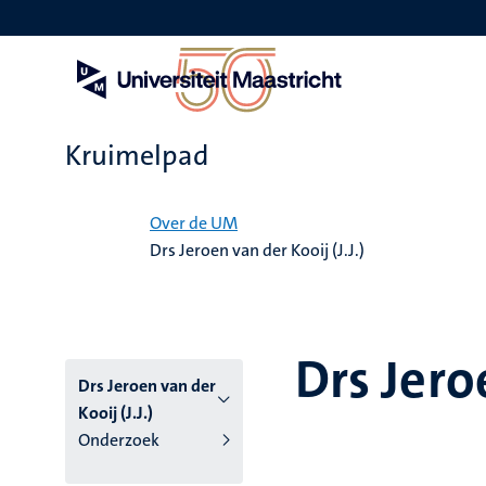
Overslaan
en
naar
de
inhoud
gaan
Kruimelpad
Home
Over de UM
Drs Jeroen van der Kooij (J.J.)
Drs Jeroe
Drs Jeroen van der
Kooij (J.J.)
Onderzoek