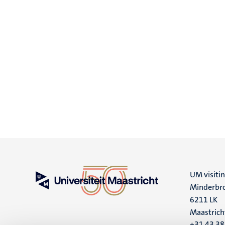
UM visiti
Minderbro
6211 LK
Maastrich
+31 43 3