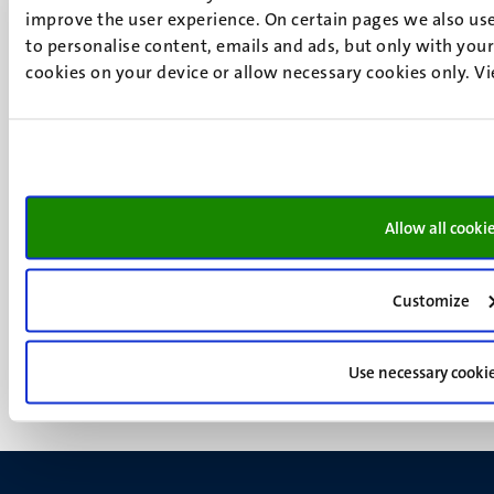
P.O. Box 616
improve the user experience. On certain pages we also use
6200 MD
to personalise content, emails and ads, but only with your 
Maastricht
cookies on your device or allow necessary cookies only. V
Social
Bluesky
Facebook
media
Instagram
LinkedIn
TikTok
Allow all cooki
YouTube
Menu
Contact
Verantwoording
footer
Customize
Privacy & informatiebeveiliging
(NL)
Support
Feedback
Use necessary cooki