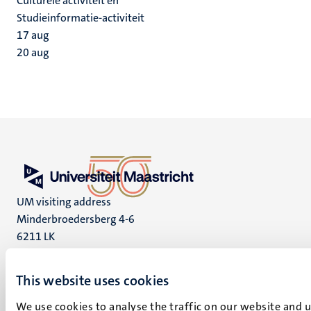
Culturele activiteit en
Studieinformatie-activiteit
17
aug
20
aug
UM visiting address
Minderbroedersberg 4-6
6211 LK
Maastricht
+31 43 388 2222
This website uses cookies
UM postal address
We use cookies to analyse the traffic on our website and 