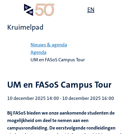
Overslaan
Open
EN
Search
My
en
UM
menu
on
naar
the
Kruimelpad
de
websit
inhoud
Home
gaan
Nieuws & agenda
Agenda
UM en FASoS Campus Tour
UM en FASoS Campus Tour
10 december 2025 14:00
-
10 december 2025 16:00
Bij FASoS bieden we onze aankomende studenten de
mogelijkheid om deel te nemen aan een
campusrondleiding. De eerstvolgende rondleidingen