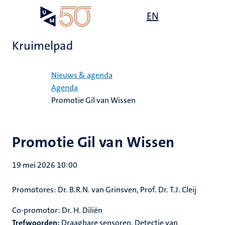
Overslaan
Open
EN
Search
My
en
UM
menu
on
naar
the
Kruimelpad
de
websit
inhoud
Home
gaan
Nieuws & agenda
Agenda
Promotie Gil van Wissen
Promotie Gil van Wissen
19 mei 2026 10:00
Promotores:
Dr. B.R.N. van Grinsven, Prof. Dr. T.J. Cleij
Co-promotor:
Dr. H. Diliën
Trefwoorden:
Draagbare sensoren, Detectie van