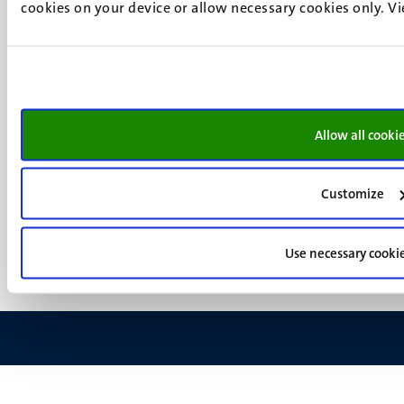
cookies on your device or allow necessary cookies only. V
Social
Bluesky
Facebook
media
Instagram
LinkedIn
TikTok
YouTube
Allow all cooki
Menu
Contact
Verantwoording
footer
Customize
Privacy & informatiebeveiliging
(NL)
Support
Feedback
Use necessary cooki