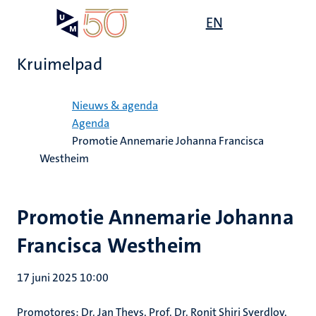
Overslaan
Open
EN
Search
My
en
UM
menu
on
naar
the
Kruimelpad
de
websit
inhoud
Home
gaan
Nieuws & agenda
Agenda
Promotie Annemarie Johanna Francisca
Westheim
Promotie Annemarie Johanna
Francisca Westheim
17 juni 2025 10:00
Promotores: Dr. Jan Theys, Prof. Dr. Ronit Shiri Sverdlov,