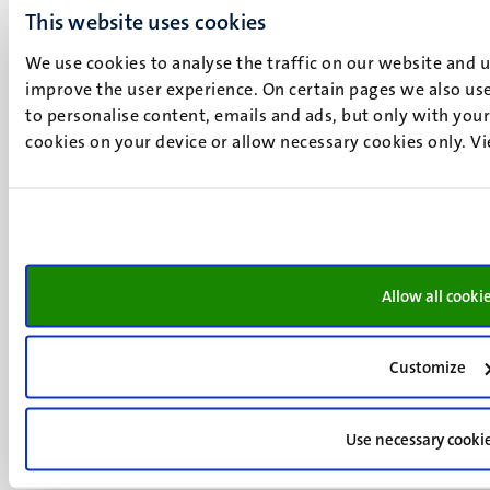
+31 43 388 2222
This website uses cookies
We use cookies to analyse the traffic on our website and 
UM postal address
improve the user experience. On certain pages we also use
P.O. Box 616
to personalise content, emails and ads, but only with your 
6200 MD
cookies on your device or allow necessary cookies only. V
Maastricht
Social
Bluesky
Facebook
media
Instagram
LinkedIn
TikTok
Allow all cooki
YouTube
Menu
Contact
Verantwoording
footer
Customize
Privacy & informatiebeveiliging
(NL)
Support
Use necessary cooki
Feedback