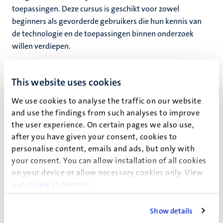
toepassingen. Deze cursus is geschikt voor zowel
ing
beginners als gevorderde gebruikers die hun kennis van
appelijke
rkingen
de technologie en de toepassingen binnen onderzoek
it
willen verdiepen.
De cursus behandelt onder andere:
This website uses cookies
genschap
Introductie tot de basisprincipes van flowcytometrie
Experimenteel ontwerp
We use cookies to analyse the traffic on our website
Toepassingen van flowcytometrie
and use the findings from such analyses to improve
Praktische aspecten en werkwijzen
the user experience. On certain pages we also use,
after you have given your consent, cookies to
Contacteer ons
voor meer informatie over de cursus.
personalise content, emails and ads, but only with
your consent. You can allow installation of all cookies
on your device or allow necessary cookies only. View
our
cookie statement
.
Show details