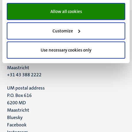
Allow all cookies
Customize
UM visiting address
Use necessary cookies only
Minderbroedersberg 4-6
6211 LK
Maastricht
+31 43 388 2222
UM postal address
P.O. Box 616
6200 MD
Maastricht
Social
Bluesky
Facebook
media