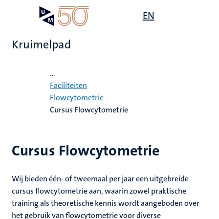
Overslaan
Open
EN
Search
My
en
UM
menu
on
naar
the
Kruimelpad
de
websit
inhoud
Home
gaan
...
ten
ometrie
Faciliteiten
tie
e
Flowcytometrie
Cursus Flowcytometrie
js
ten
rkundig
ecentra
ek
s
ek
eunende
Cursus Flowcytometrie
en
res
ten
Wij bieden één- of tweemaal per jaar een uitgebreide
leerdheid
cursus flowcytometrie aan, waarin zowel praktische
training als theoretische kennis wordt aangeboden over
MUMC+
het gebruik van flowcytometrie voor diverse