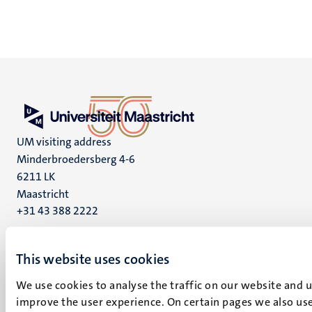
UM visiting address
Minderbroedersberg 4-6
6211 LK
Maastricht
+31 43 388 2222
UM postal address
This website uses cookies
P.O. Box 616
6200 MD
We use cookies to analyse the traffic on our website and 
Maastricht
improve the user experience. On certain pages we also use
Bluesky