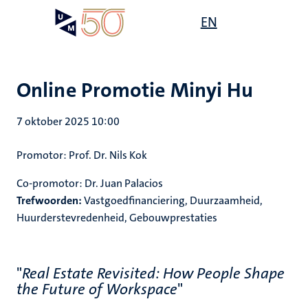
Overslaan
Open
EN
Search
My
en
UM
menu
on
naar
the
de
websit
inhoud
Online Promotie Minyi Hu
gaan
7 oktober 2025 10:00
Promotor: Prof. Dr. Nils Kok
Co-promotor: Dr. Juan Palacios
Trefwoorden:
Vastgoedfinanciering, Duurzaamheid,
Huurderstevredenheid, Gebouwprestaties
"
Real Estate Revisited: How People Shape
the Future of Workspace
"