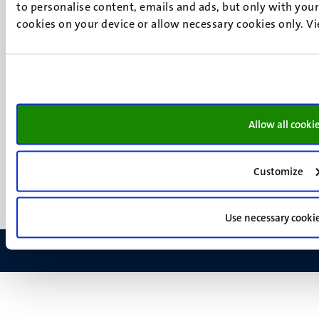
Social
to personalise content, emails and ads, but only with your 
Facebook
media
cookies on your device or allow necessary cookies only. V
Instagram
LinkedIn
TikTok
YouTube
Menu
Contact
Verantwoording
Allow all cooki
footer
Privacy & informatiebeveiliging
(NL)
Support
Customize
Feedback
Use necessary cooki