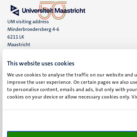
UM visiting address
Minderbroedersberg 4-6
6211 LK
Maastricht
+31 43 388 2222
This website uses cookies
UM postal address
P.O. Box 616
We use cookies to analyse the traffic on our website and 
6200 MD
improve the user experience. On certain pages we also use
Maastricht
to personalise content, emails and ads, but only with your 
Social
Bluesky
cookies on your device or allow necessary cookies only. V
Facebook
media
Instagram
LinkedIn
TikTok
YouTube