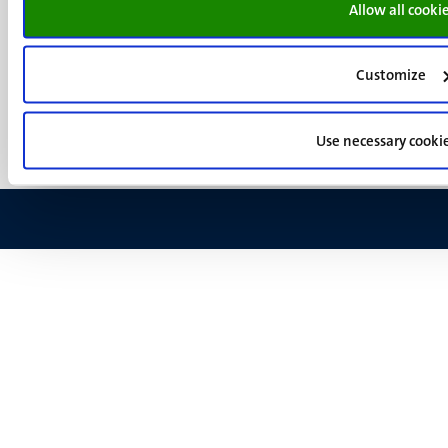
Allow all cooki
Menu
Contact
Verantwoording
footer
Privacy & informatiebeveiliging
Customize
(NL)
Support
Feedback
Use necessary cooki