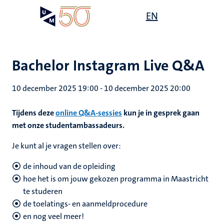
Overslaan
Open
EN
Search
My
en
UM
menu
on
naar
the
de
websit
inhoud
Bachelor Instagram Live Q&A
gaan
10 december 2025 19:00
-
10 december 2025 20:00
Tijdens deze
online Q&A-sessies
kun je in gesprek gaan
met onze studentambassadeurs.
Je kunt al je vragen stellen over:
de inhoud van de opleiding
hoe het is om jouw gekozen programma in Maastricht
te studeren
de toelatings- en aanmeldprocedure
en nog veel meer!