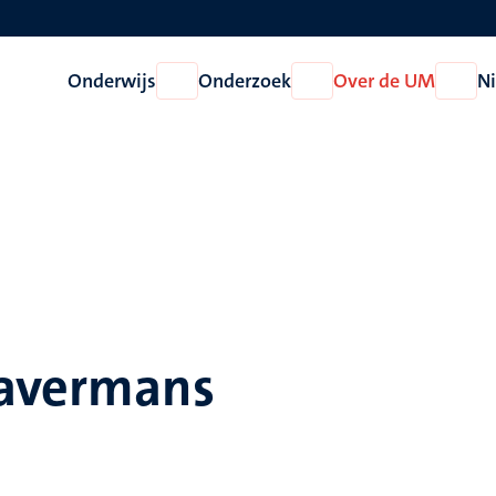
Onderwijs
Onderzoek
Over de UM
N
Open
Open
Open
Onderwijs
Onderzoek
Over
de
UM
Havermans