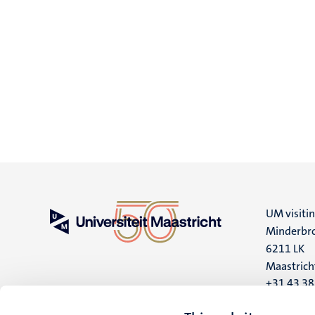
UM visiti
Minderbro
6211 LK
Maastrich
+31 43 3
UM postal