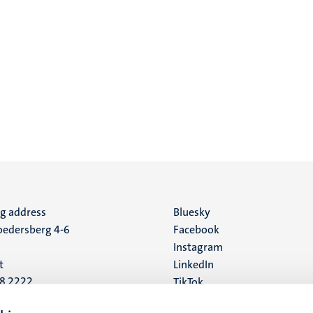
ng address
Social
Bluesky
edersberg 4-6
Facebook
media
Instagram
t
LinkedIn
88 2222
TikTok
YouTube
 address