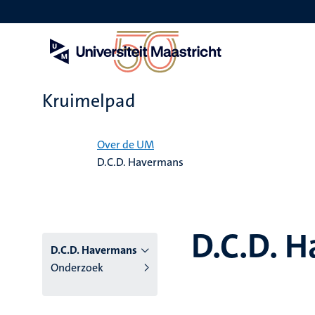
Overslaan
en
naar
de
inhoud
gaan
Kruimelpad
Home
Over de UM
D.C.D. Havermans
D.C.D. 
D.C.D. Havermans
Onderzoek