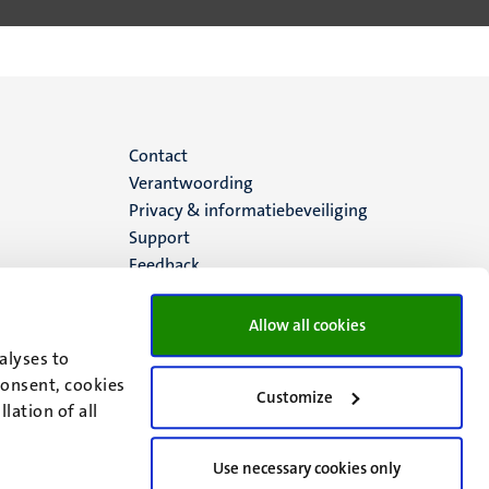
Menu
Contact
Verantwoording
footer
Privacy & informatiebeveiliging
Support
(NL)
Feedback
Allow all cookies
alyses to
consent, cookies
Customize
lation of all
Use necessary cookies only