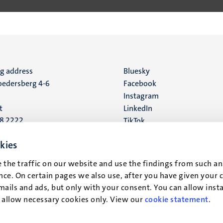
ng address
Social
Bluesky
edersberg 4-6
Facebook
media
Instagram
t
LinkedIn
88 2222
TikTok
YouTube
 address
kies
16
 the traffic on our website and use the findings from such an
ce. On certain pages we also use, after you have given your 
t
mails and ads, but only with your consent. You can allow instal
r allow necessary cookies only. View our
cookie statement
.