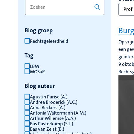
Zoek
Typ
Prof 
op
een
trefwoord
trefwoord
om
Burg
Blog groep
de
resultaten
Rechtsgeleerdheid
Op vrij
te
een gew
Tag
vernieuwen
geïnter
9 okto
LBM
MOSaR
Rechts
Blog auteur
Agustin Parise (A.)
Andrea Broderick (A.C.)
Anna Beckers (A.)
Antonia Waltermann (A.M.)
Arthur Willemse (A.A.)
Bas Pasterkamp (S.J.)
Bas van Zelst (B.)