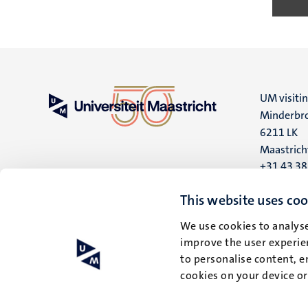
UM visiti
Minderbro
6211 LK
Maastrich
+31 43 3
UM postal
This website uses coo
P.O. Box 6
We use cookies to analyse
6200 MD
improve the user experien
Maastrich
to personalise content, e
cookies on your device o