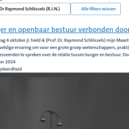
Dr Raymond Schlössels (R.J.N.)
Alle filters wissen
er en openbaar bestuur verbonden door
dag 4 oktober jl. hield ik (Prof. Dr. Raymond Schlössels) mijn Maast
eldige ervaring om voor een grote groep wetenschappers, prakti
esseerden te spreken over de relatie tussen burger en bestuur. Door 
ber 2024
geleerdheid