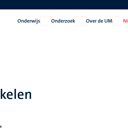
Onderwijs
Onderzoek
Over de UM
N
Open
Open
Open
Onderwijs
Onderzoek
Over
de
UM
ikelen
t