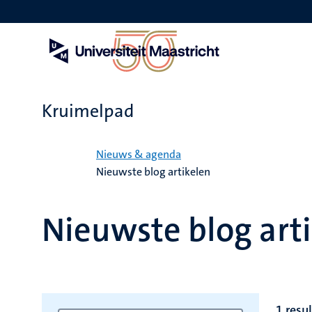
Overslaan
en
naar
de
inhoud
gaan
Kruimelpad
Home
Nieuws & agenda
Nieuwste blog artikelen
Nieuwste blog art
1 resul