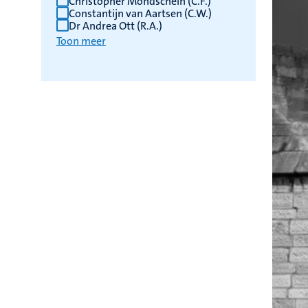
Christopher Mondschein (C.F.)
Constantijn van Aartsen (C.W.)
Dr Andrea Ott (R.A.)
Toon meer