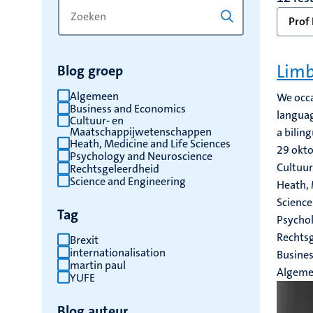
Zoek
Typ
Prof 
op
een
trefwoord
trefwoord
om
Limb
Blog groep
de
resultaten
Algemeen
We occa
Business and Economics
te
languag
Cultuur- en
vernieuwen
Maatschappijwetenschappen
a bilin
Heath, Medicine and Life Sciences
29 okt
Psychology and Neuroscience
Cultuu
Rechtsgeleerdheid
Science and Engineering
Heath, 
Science
Tag
Psychol
Rechtsg
Brexit
internationalisation
Busine
martin paul
Algem
YUFE
Blog auteur