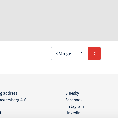
ering
< Vorige
1
2
Vorige
Eerste
Huidige
pagina
pagina
pagina
ng address
Social
Bluesky
edersberg 4-6
Facebook
media
Instagram
t
LinkedIn