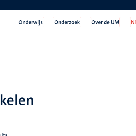
Onderwijs
Onderzoek
Over de UM
N
Open
Open
Open
Onderwijs
Onderzoek
Over
de
UM
ikelen
ults