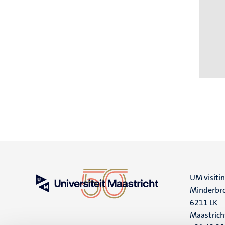
Pagin
UM visiti
Minderbro
6211 LK
Maastrich