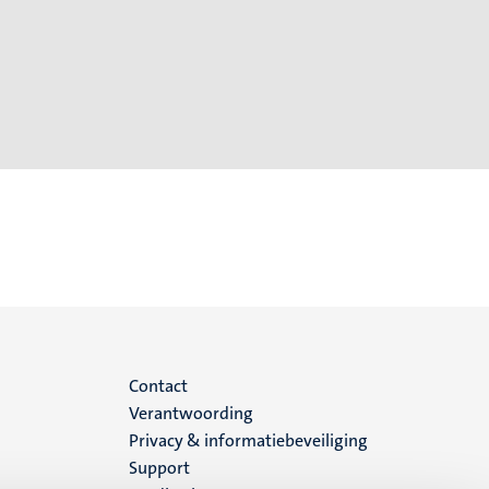
Menu
Contact
Verantwoording
footer
Privacy & informatiebeveiliging
Support
(NL)