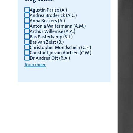
Agustin Parise (A.)
Andrea Broderick (A.C.)
Anna Beckers (A.)
Antonia Waltermann (A.M.)
Arthur Willemse (A.A.)
Bas Pasterkamp (S.J.)
Bas van Zelst (B.)
Christopher Mondschein (C.F.)
Constantijn van Aartsen (C.W.)
Dr Andrea Ott (R.A.)
Toon meer