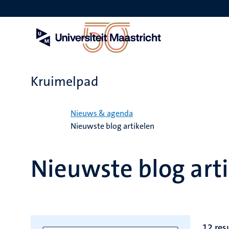
Overslaan
en
naar
de
inhoud
gaan
Kruimelpad
Home
Nieuws & agenda
Nieuwste blog artikelen
Nieuwste blog art
12 res