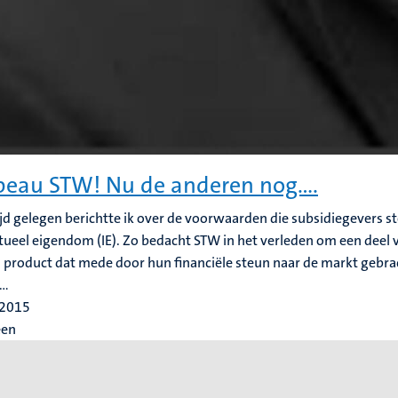
eau STW! Nu de anderen nog….
ijd gelegen berichtte ik over de voorwaarden die subsidiegevers st
ctueel eigendom (IE). Zo bedacht STW in het verleden om een deel 
 product dat mede door hun financiële steun naar de markt gebra
..
 2015
een