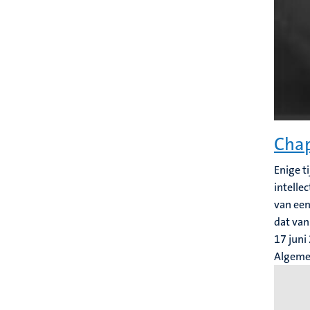
Chap
Enige t
intelle
van een
dat van.
17 juni
Algem