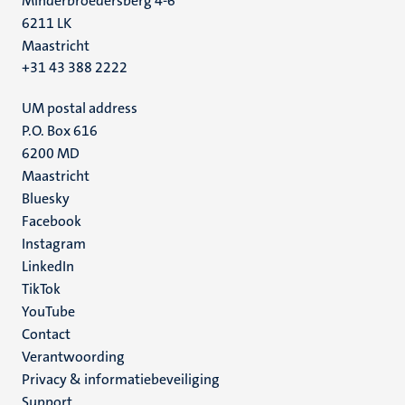
Minderbroedersberg 4-6
6211 LK
Maastricht
+31 43 388 2222
UM postal address
P.O. Box 616
6200 MD
Maastricht
Social
Bluesky
Facebook
media
Instagram
LinkedIn
TikTok
YouTube
Menu
Contact
Verantwoording
footer
Privacy & informatiebeveiliging
(NL)
Support