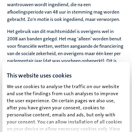
wantrouwen wordt ingediend, die na een
afkoelingsperiode van 48 uur in stemming mag worden
gebracht. Zo'n motie is ook ingediend, maar verworpen.
Het gebruik van dit machtsmiddel is overigens wel in
2008 aan banden gelegd. Het mag ‘alleen’ worden benut
voor financiële wetten, wetten aangaande de financiering
van de sociale zekerheid, en overigens maar één keer per
parlementair jaar (dat was voorheen onbeperkt). Dit is
uiteraard een sterk wapen voor de regering.
This website uses cookies
Voorafgaand aan dit voorstel (de wet El Khomri of de Loi
Travail) is het zogeheten artikel 49 lid 3 van de Franse
We use cookies to analyse the traffic on our website
Grondwet 85 keren eerder benut sinds de
and use the findings from such analyses to improve
inwerkingtreding van de grondwet in 1958, waarbij het
the user experience. On certain pages we also use,
ging om 50 wetsvoorstellen. In al die 50 gevallen zijn er
after you have given your consent, cookies to
evenzovele moties van wantrouwen ingediend, waarvan
personalise content, emails and ads, but only with
er geen enkele is aangenomen.
your consent. You can allow installation of all cookies
on your device or allow necessary cookies only. View
Het is ook niet de eerste keer dat de huidige premier het