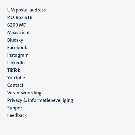
UM postal address
P.O. Box 616
6200 MD
Maastricht
Social
Bluesky
Facebook
media
Instagram
LinkedIn
TikTok
YouTube
Menu
Contact
Verantwoording
footer
Privacy & informatiebeveiliging
(NL)
Support
Feedback