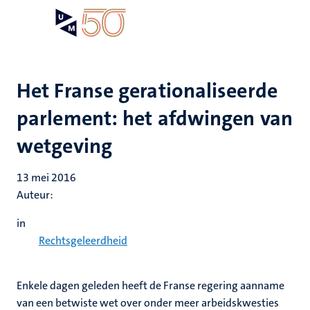
Overslaan
Open
Search
My
en
UM
menu
on
naar
the
de
websit
inhoud
Het Franse gerationaliseerde
gaan
parlement: het afdwingen van
wetgeving
13 mei 2016
Auteur:
in
Rechtsgeleerdheid
Enkele dagen geleden heeft de Franse regering aanname
van een betwiste wet over onder meer arbeidskwesties