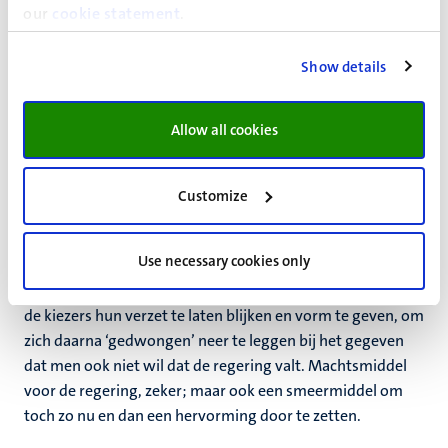
our
cookie statement
.
middel benut; de vorige keer was in 2014/15, aangaande
de wet Macron. Kampioen van dit middel was
Show details
premierMichel Rocard die er in drie jaar tijd (1988-1991)
28 keer gebruik van maakte. Alle premiers hebben het
middel ingezet, de meeste meerdere malen (de huidige
Allow all cookies
premierValls staat nu op 5); het zuinigst
sprongen Edouard de Balladur en Dominique de Villepiner
Customize
mee om, namelijk ieder één keer.
Een zwaar middel is het zeker: het forceert de
Use necessary cookies only
verhoudingen in het parlement; het maakt het paradoxaal
echter ook mogelijk voor parlementariërs om tegenover
de kiezers hun verzet te laten blijken en vorm te geven, om
zich daarna ‘gedwongen’ neer te leggen bij het gegeven
dat men ook niet wil dat de regering valt. Machtsmiddel
voor de regering, zeker; maar ook een smeermiddel om
toch zo nu en dan een hervorming door te zetten.