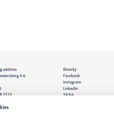
ng address
Social
Bluesky
edersberg 4-6
Facebook
media
Instagram
t
LinkedIn
88 2222
TikTok
YouTube
 address
kies
16