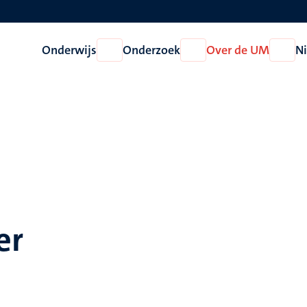
Onderwijs
Onderzoek
Over de UM
N
Open
Open
Open
Onderwijs
Onderzoek
Over
de
UM
er