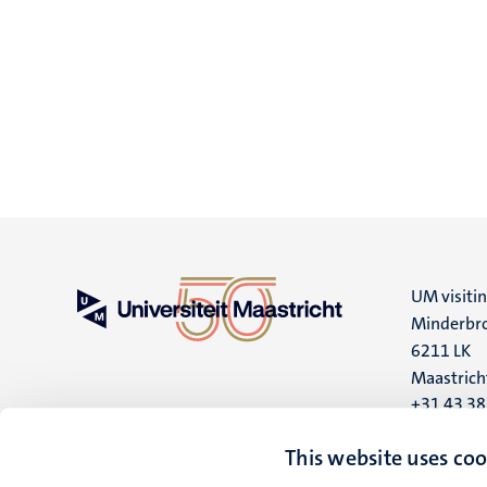
UM visiti
Minderbro
6211 LK
Maastrich
+31 43 3
UM postal
This website uses coo
P.O. Box 6