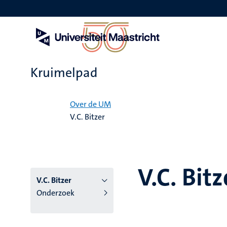
Overslaan
en
naar
de
inhoud
gaan
Kruimelpad
Home
Over de UM
V.C. Bitzer
V.C. Bitz
V.C. Bitzer
Onderzoek