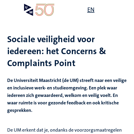
Overslaan
Open
EN
Search
My
en
UM
menu
on
naar
the
de
websit
inhoud
Sociale veiligheid voor
gaan
iedereen: het Concerns &
Complaints Point
De Universiteit Maastricht (de UM) streeft naar een veilige
en inclusieve werk- en studieomgeving. Een plek waar
iedereen zich gewaardeerd, welkom en veilig voelt. En
waar ruimte is voor gezonde feedback en ook kritische
gesprekken.
De UM erkent dat je, ondanks de voorzorgsmaatregelen