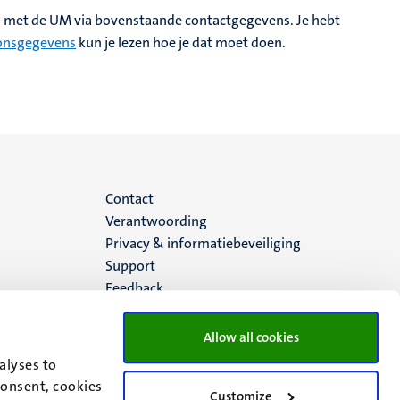
n met de UM via bovenstaande contactgegevens. Je hebt
oonsgegevens
kun je lezen hoe je dat moet doen.
Menu
Contact
Verantwoording
footer
Privacy & informatiebeveiliging
Support
(NL)
Feedback
Allow all cookies
alyses to
consent, cookies
Customize