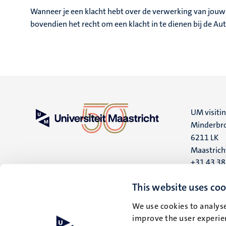
Wanneer je een klacht hebt over de verwerking van jou
bovendien het recht om een klacht in te dienen bij de A
UM visiti
Minderbro
6211 LK
Maastrich
+31 43 3
UM postal
This website uses coo
P.O. Box 6
We use cookies to analyse
6200 MD
improve the user experien
Maastrich