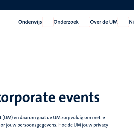
Onderwijs
Onderzoek
Over de UM
N
Open
Open
Open
Onderwijs
Onderzoek
Over
de
UM
corporate events
cht (UM) en daarom gaat de UM zorgvuldig om met je
oor jouw persoonsgegevens. Hoe de UM jouw privacy