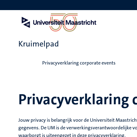
Overslaan
en
naar
de
inhoud
gaan
Kruimelpad
Home
Privacyverklaring corporate events
Privacyverklaring 
Jouw privacy is belangrijk voor de Universiteit Maastri
gegevens. De UM is de verwerkingsverantwoordelijke v
waarborgt is uiteengezet in deze privacyverklaring.