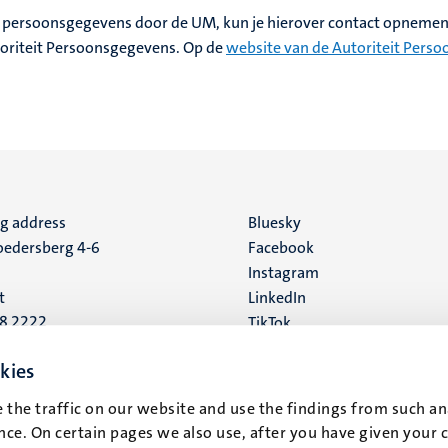
w persoonsgegevens door de UM, kun je hierover contact opneme
utoriteit Persoonsgegevens. Op de
website van de Autoriteit Pers
ng address
Social
Bluesky
edersberg 4-6
Facebook
media
Instagram
t
LinkedIn
88 2222
TikTok
YouTube
 address
kies
16
 the traffic on our website and use the findings from such an
ce. On certain pages we also use, after you have given your 
t