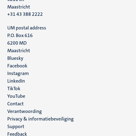
Maastricht
+31 43 388 2222
UM postal address
P.O. Box 616
6200 MD
Maastricht
Social
Bluesky
Facebook
media
Instagram
LinkedIn
TikTok
YouTube
Menu
Contact
Verantwoording
footer
Privacy & informatiebeveiliging
(NL)
Support
Feedback