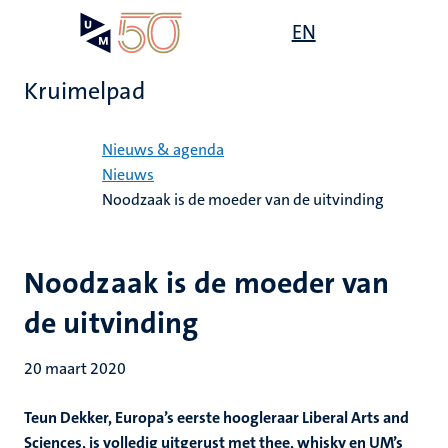
Overslaan
Open
EN
Search
My
en
UM
menu
on
naar
the
Kruimelpad
de
websit
inhoud
Home
gaan
Nieuws & agenda
Nieuws
Noodzaak is de moeder van de uitvinding
Noodzaak is de moeder van
de uitvinding
20 maart 2020
Teun Dekker, Europa’s eerste hoogleraar Liberal Arts and
Sciences, is volledig uitgerust met thee, whisky
en UM’s