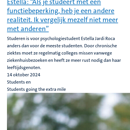
Estella: “Als je studeert met een
functiebeperking, heb je een andere
realiteit. Ik vergelijk mezelf niet meer
met anderen”
Studeren is voor psychologiestudent Estella Jardi Roca
anders dan voor de meeste studenten. Door chronische
ziektes moet ze regelmatig colleges missen vanwege
ziekenhuisbezoeken en heeft ze meer rust nodig dan haar
leeftijdsgenoten.
14 oktober 2024
Students en
Students going the extra mile