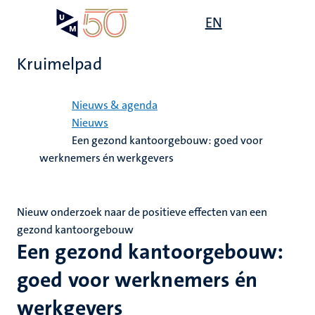
Overslaan
Open
EN
Search
My
en
UM
menu
on
naar
the
Kruimelpad
de
websit
inhoud
Home
gaan
Nieuws & agenda
Nieuws
Een gezond kantoorgebouw: goed voor
werknemers én werkgevers
Nieuw onderzoek naar de positieve effecten van een
gezond kantoorgebouw
Een gezond kantoorgebouw:
goed voor werknemers én
werkgevers