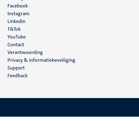
Facebook
media
Instagram
LinkedIn
TikTok
YouTube
Menu
Contact
Verantwoording
footer
Privacy & informatiebeveiliging
(NL)
Support
Feedback