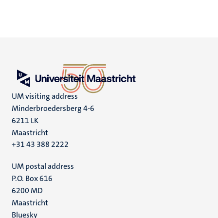
UM visiting address
Minderbroedersberg 4-6
6211 LK
Maastricht
+31 43 388 2222
UM postal address
P.O. Box 616
6200 MD
Maastricht
Social
Bluesky