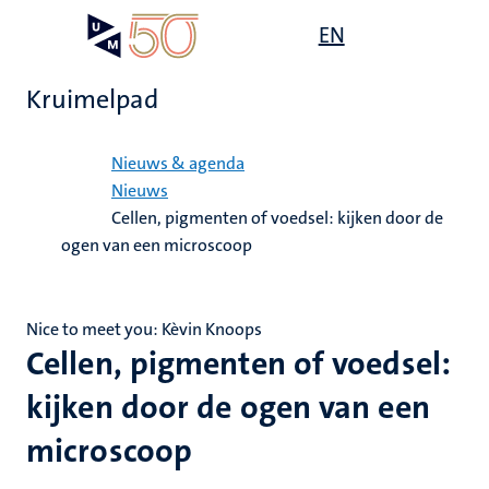
Overslaan
Open
EN
Search
My
en
UM
menu
on
naar
the
Kruimelpad
de
websit
inhoud
Home
gaan
Nieuws & agenda
Nieuws
Cellen, pigmenten of voedsel: kijken door de
ogen van een microscoop
Nice to meet you: Kèvin Knoops
Cellen, pigmenten of voedsel:
kijken door de ogen van een
microscoop