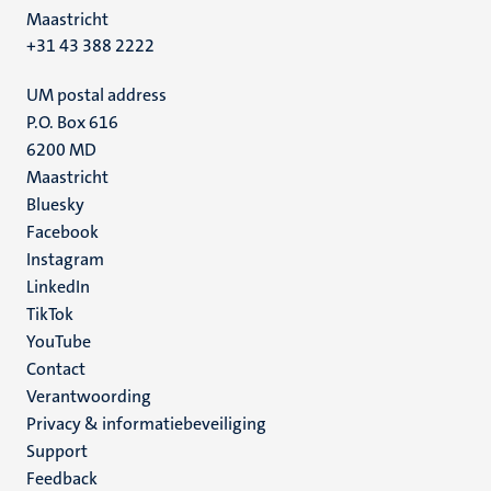
Maastricht
+31 43 388 2222
UM postal address
P.O. Box 616
6200 MD
Maastricht
Social
Bluesky
Facebook
media
Instagram
LinkedIn
TikTok
YouTube
Menu
Contact
Verantwoording
footer
Privacy & informatiebeveiliging
(NL)
Support
Feedback