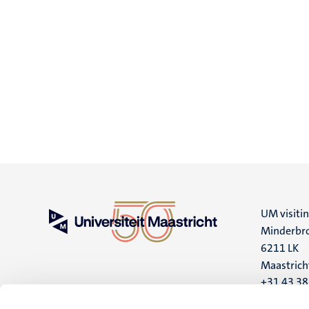
UM visiti
Minderbro
6211 LK
Maastrich
+31 43 3