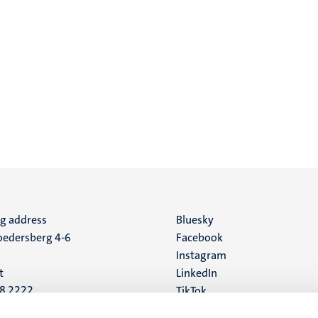
ng address
Social
Bluesky
edersberg 4-6
Facebook
media
Instagram
t
LinkedIn
88 2222
TikTok
YouTube