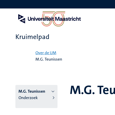
Overslaan
en
naar
de
inhoud
gaan
Kruimelpad
Home
Over de UM
M.G. Teunissen
M.G. Te
M.G. Teunissen
Onderzoek