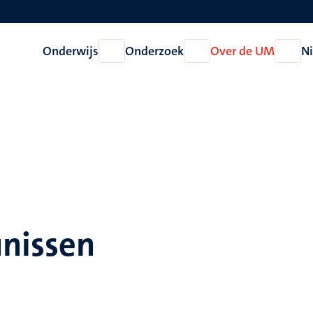
Onderwijs
Onderzoek
Over de UM
N
Open
Open
Open
Onderwijs
Onderzoek
Over
de
UM
unissen