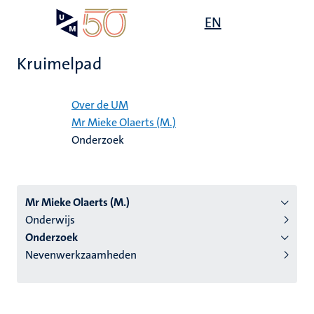
Overslaan
Open
EN
Search
My
en
UM
menu
on
naar
the
Kruimelpad
de
websit
inhoud
Home
gaan
Over de UM
Mr Mieke Olaerts (M.)
tie
Onderzoek
s
Mr Mieke Olaerts (M.)
Onderwijs
Onderzoek
Nevenwerkzaamheden