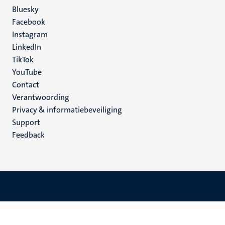
Social
Bluesky
Facebook
media
Instagram
LinkedIn
TikTok
YouTube
Menu
Contact
Verantwoording
footer
Privacy & informatiebeveiliging
(NL)
Support
Feedback