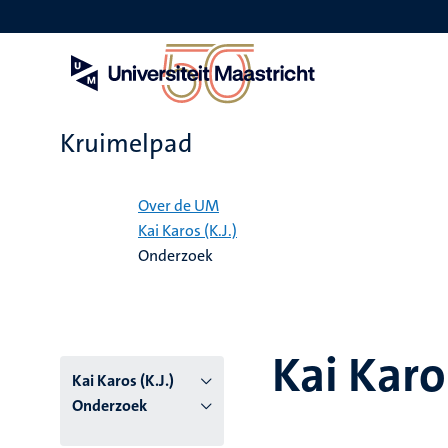
Overslaan
en
naar
de
inhoud
gaan
Kruimelpad
Home
Over de UM
Kai Karos (K.J.)
Onderzoek
Kai Karos
Kai Karos (K.J.)
Onderzoek