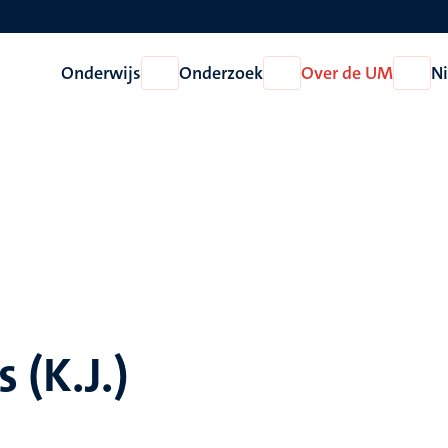
Onderwijs
Onderzoek
Over de UM
N
Open
Open
Open
Onderwijs
Onderzoek
Over
de
UM
 (K.J.)