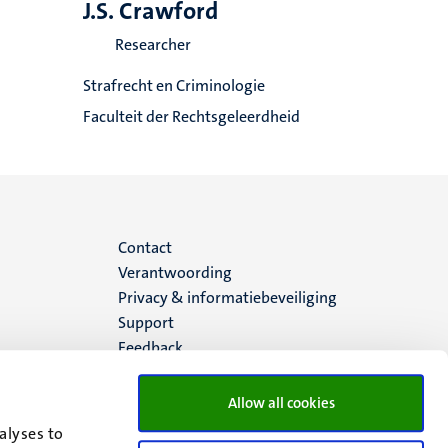
J.S. Crawford
Researcher
Strafrecht en Criminologie
Faculteit der Rechtsgeleerdheid
Menu
Contact
Verantwoording
footer
Privacy & informatiebeveiliging
Support
(NL)
Feedback
Allow all cookies
alyses to