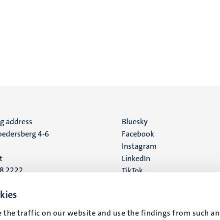
ng address
Social
Bluesky
edersberg 4-6
Facebook
media
Instagram
t
LinkedIn
88 2222
TikTok
YouTube
 address
kies
16
 the traffic on our website and use the findings from such an