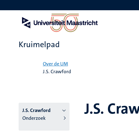
Overslaan
en
naar
de
inhoud
gaan
Kruimelpad
Home
Over de UM
J.S. Crawford
J.S. Cra
J.S. Crawford
Onderzoek