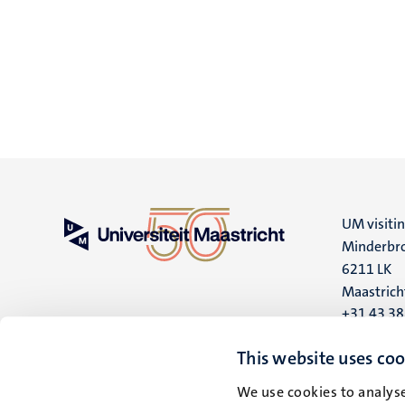
UM visiti
Minderbro
6211 LK
Maastrich
+31 43 3
UM postal
This website uses coo
P.O. Box 6
We use cookies to analyse
6200 MD