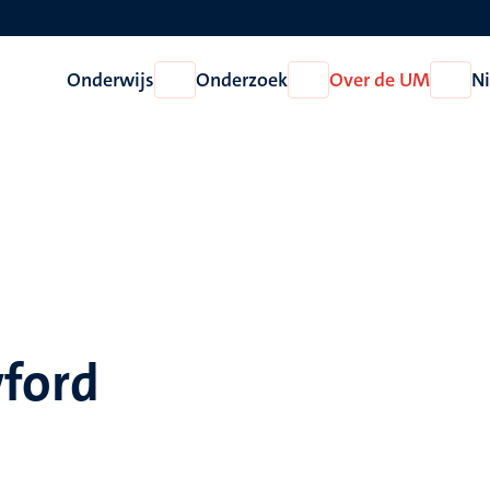
Onderwijs
Onderzoek
Over de UM
N
Open
Open
Open
Onderwijs
Onderzoek
Over
de
UM
wford