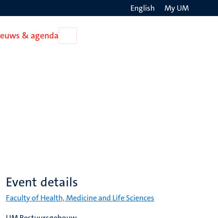
English
My UM
Search
ieuws & agenda
Open
on
Nieuws
the
&
agenda
websit
Event details
Faculty of Health, Medicine and Life Sciences
UM Bestuursgebouw