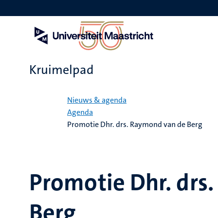
Overslaan
en
naar
de
inhoud
gaan
Kruimelpad
Home
Nieuws & agenda
Agenda
Promotie Dhr. drs. Raymond van de Berg
Promotie Dhr. drs
Berg