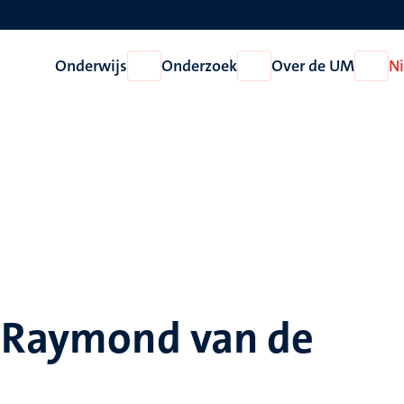
Onderwijs
Onderzoek
Over de UM
N
Open
Open
Open
Onderwijs
Onderzoek
Over
de
UM
. Raymond van de