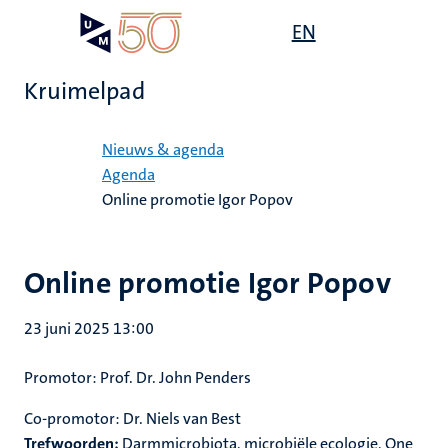
Overslaan
Open
EN
Search
My
en
UM
menu
on
naar
the
Kruimelpad
de
websit
inhoud
Home
gaan
Nieuws & agenda
Agenda
Online promotie Igor Popov
Online promotie Igor Popov
23 juni 2025 13:00
Promotor: Prof. Dr. John Penders
Co-promotor: Dr. Niels van Best
Trefwoorden:
Darmmicrobiota, microbiële ecologie, One