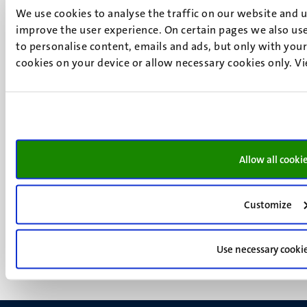
UM postal address
We use cookies to analyse the traffic on our website and 
P.O. Box 616
improve the user experience. On certain pages we also use
6200 MD
to personalise content, emails and ads, but only with your 
Maastricht
cookies on your device or allow necessary cookies only. V
Social
Bluesky
Facebook
media
Instagram
LinkedIn
TikTok
Allow all cooki
YouTube
Menu
Contact
Verantwoording
footer
Customize
Privacy & informatiebeveiliging
(NL)
Support
Use necessary cooki
Feedback