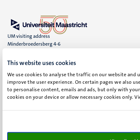
UM visiting address
Minderbroedersberg 4-6
6211 LK
Maastricht
This website uses cookies
+31 43 388 2222
We use cookies to analyse the traffic on our website and 
UM postal address
improve the user experience. On certain pages we also use
P.O. Box 616
to personalise content, emails and ads, but only with your 
6200 MD
cookies on your device or allow necessary cookies only. V
Maastricht
Social
Bluesky
Facebook
media
Instagram
LinkedIn