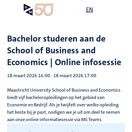
Overslaan
Open
EN
Search
My
en
UM
menu
on
naar
the
de
websit
inhoud
Bachelor studeren aan de
gaan
School of Business and
Economics | Online infosessie
18 maart 2026 16:00
-
18 maart 2026 17:00
Maastricht University School of Business and Economics
biedt vijf bacheloropleidingen op het gebied van
Economie en Bedrijf. Als je twijfelt over welke opleiding
het beste bij je past, nodigen we je uit om deel te nemen
aan onze online informatiesessie via MS Teams.