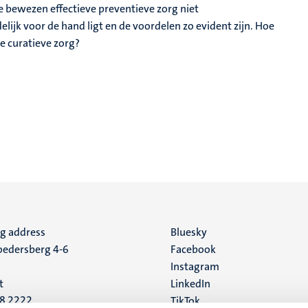
ke bewezen effectieve preventieve zorg niet
ijk voor de hand ligt en de voordelen zo evident zijn. Hoe
e curatieve zorg?
ng address
Social
Bluesky
edersberg 4-6
Facebook
media
Instagram
t
LinkedIn
88 2222
TikTok