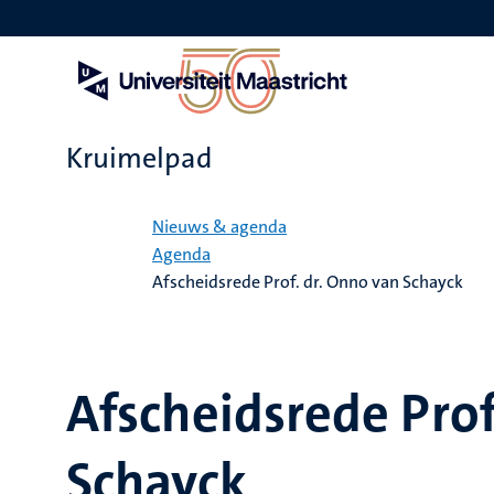
Overslaan
en
naar
de
inhoud
gaan
Kruimelpad
Home
Nieuws & agenda
Agenda
Afscheidsrede Prof. dr. Onno van Schayck
Afscheidsrede Prof
Schayck