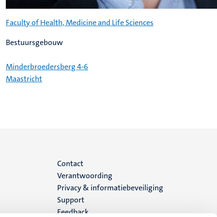
Faculty of Health, Medicine and Life Sciences
Bestuursgebouw
Minderbroedersberg 4-6
Maastricht
Menu
Contact
Verantwoording
footer
Privacy & informatiebeveiliging
Support
(NL)
Feedback