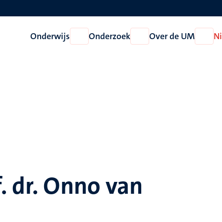
Onderwijs
Onderzoek
Over de UM
N
Open
Open
Open
Onderwijs
Onderzoek
Over
de
UM
. dr. Onno van