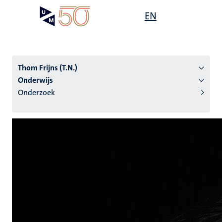
Overslaan
Open
EN
Search
My
en
UM
menu
on
naar
the
de
websit
inhoud
Thom Frijns (T.N.)
gaan
Onderwijs
Onderzoek
tie
s