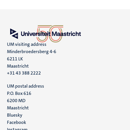
UM visiting address
Minderbroedersberg 4-6
6211 LK
Maastricht
+31 43 388 2222
UM postal address
P.O. Box 616
6200 MD
Maastricht
Social
Bluesky
Facebook
media
Instagram