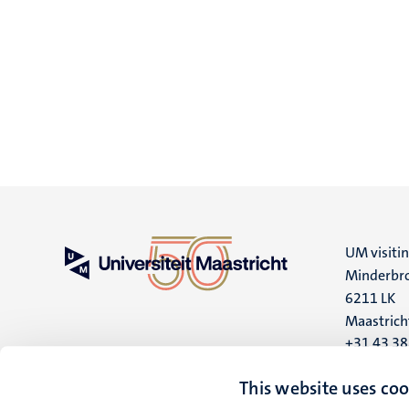
UM visiti
Minderbro
6211 LK
Maastrich
+31 43 3
UM postal
This website uses coo
P.O. Box 6