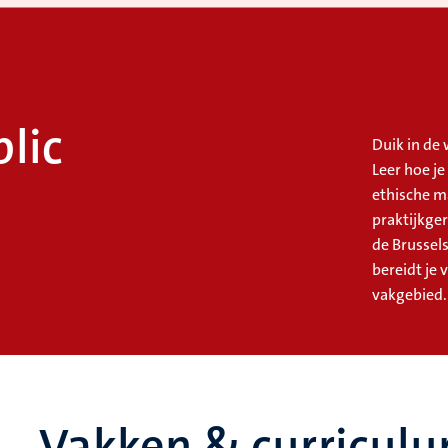
lic
Duik in de
Leer hoe je
ethische m
praktijkge
de Brussel
bereidt je 
vakgebied.
Vakken & curricul