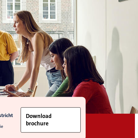
tricht
Download
brochure
ie