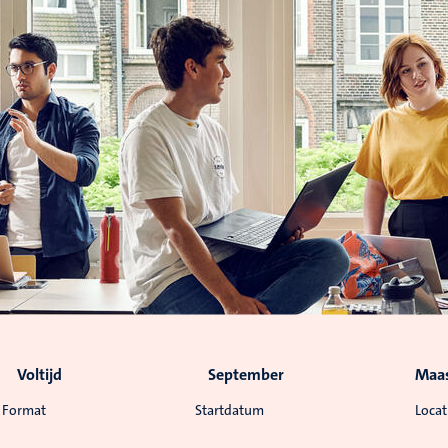
Voltijd
September
Maas
Format
Startdatum
Locat