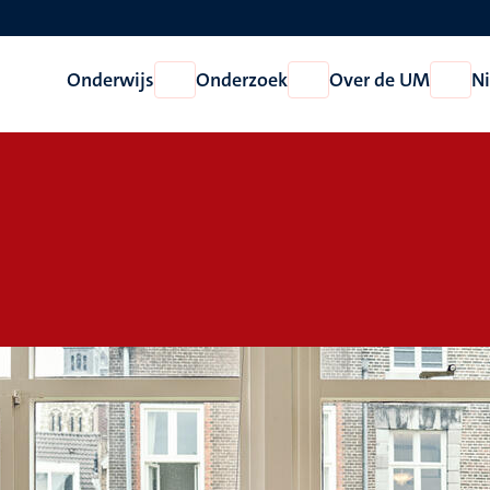
Onderwijs
Onderzoek
Over de UM
N
Open
Open
Open
Onderwijs
Onderzoek
Over
de
UM