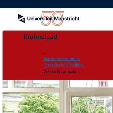
Overslaan
en
naar
de
inhoud
gaan
Kruimelpad
Home
...
Master programma's
European Public Affairs
Vakken & curriculum