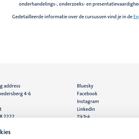
onderhandelings-, onderzoeks- en presentatievaardigh
Gedetailleerde informatie over de cursussen vind je in de
En
ng address
Social
Bluesky
edersberg 4-6
Facebook
media
Instagram
t
LinkedIn
88 2222
TikTok
YouTube
 address
kies
16