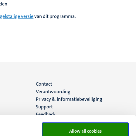
eden
gelstalige versie
van dit programma.
Menu
Contact
Verantwoording
footer
Privacy & informatiebeveiliging
Support
(NL)
Feedback
Allow all cookies