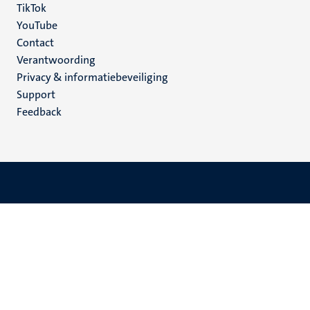
TikTok
YouTube
Menu
Contact
Verantwoording
footer
Privacy & informatiebeveiliging
(NL)
Support
Feedback