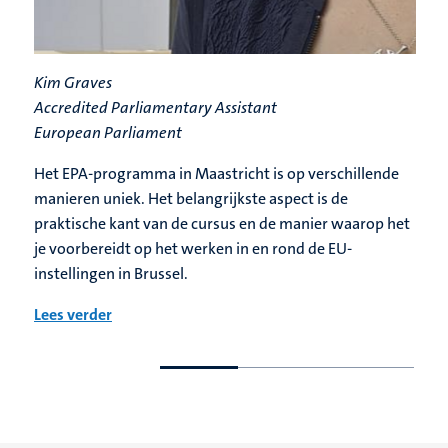
Kim Graves
Accredited Parliamentary Assistant
European Parliament
Het EPA-programma in Maastricht is op verschillende
manieren uniek. Het belangrijkste aspect is de
praktische kant van de cursus en de manier waarop het
je voorbereidt op het werken in en rond de EU-
instellingen in Brussel.
Lees verder
Ga
Ga
naar
naar
de
de
vorige
volgende
dia
dia