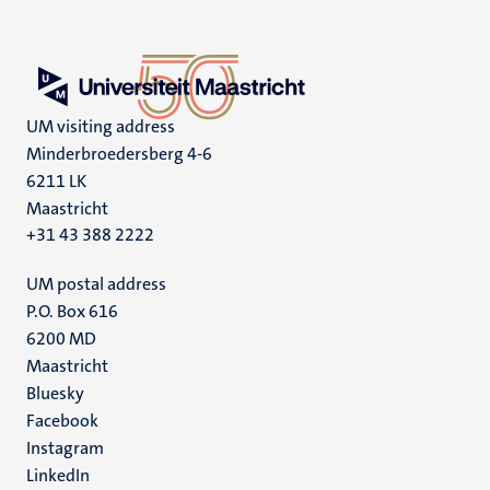
UM visiting address
Minderbroedersberg 4-6
6211 LK
Maastricht
+31 43 388 2222
UM postal address
P.O. Box 616
6200 MD
Maastricht
Social
Bluesky
Facebook
media
Instagram
LinkedIn