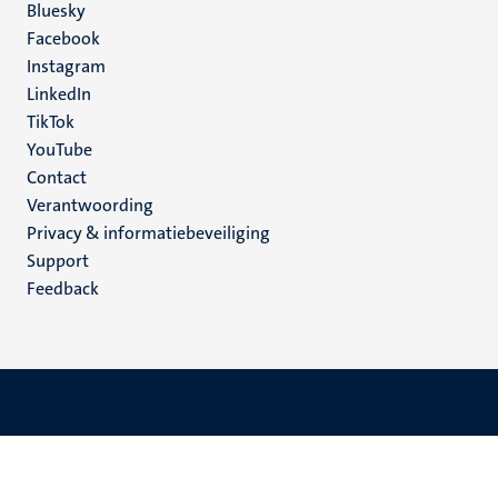
Social
Bluesky
Facebook
media
Instagram
LinkedIn
TikTok
YouTube
Menu
Contact
Verantwoording
footer
Privacy & informatiebeveiliging
(NL)
Support
Feedback