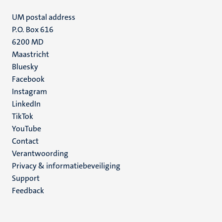
UM postal address
P.O. Box 616
6200 MD
Maastricht
Social
Bluesky
Facebook
media
Instagram
LinkedIn
TikTok
YouTube
Menu
Contact
Verantwoording
footer
Privacy & informatiebeveiliging
(NL)
Support
Feedback