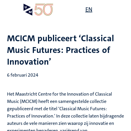
Overslaan
Open
EN
Search
My
en
UM
menu
on
naar
the
de
websit
inhoud
MCICM publiceert ‘Classical
gaan
Music Futures: Practices of
Innovation’
6 februari 2024
Het Maastricht Centre for the Innovation of Classical
Music (MCICM) heeft een samengestelde collectie
gepubliceerd met de titel ‘Classical Music Futures:
Practices of Innovation.’ In deze collectie laten bijdragende
auteurs de vele manieren zien waarop zij innovatie en
experimenten benaderen, variërend van