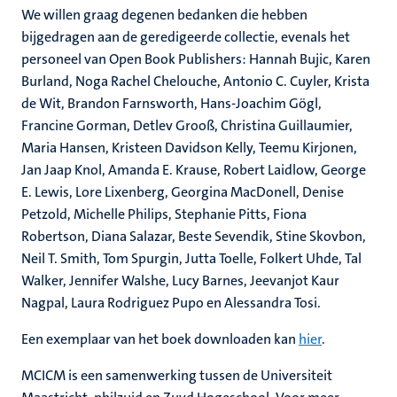
We willen graag degenen bedanken die hebben
bijgedragen aan de geredigeerde collectie, evenals het
personeel van Open Book Publishers: Hannah Bujic, Karen
Burland, Noga Rachel Chelouche, Antonio C. Cuyler, Krista
de Wit, Brandon Farnsworth, Hans-Joachim Gögl,
Francine Gorman, Detlev Grooß, Christina Guillaumier,
Maria Hansen, Kristeen Davidson Kelly, Teemu Kirjonen,
Jan Jaap Knol, Amanda E. Krause, Robert Laidlow, George
E. Lewis, Lore Lixenberg, Georgina MacDonell, Denise
Petzold, Michelle Philips, Stephanie Pitts, Fiona
Robertson, Diana Salazar, Beste Sevendik, Stine Skovbon,
Neil T. Smith, Tom Spurgin, Jutta Toelle, Folkert Uhde, Tal
Walker, Jennifer Walshe, Lucy Barnes, Jeevanjot Kaur
Nagpal, Laura Rodriguez Pupo en Alessandra Tosi.
Een exemplaar van het boek downloaden kan
hier
.
MCICM is een samenwerking tussen de Universiteit