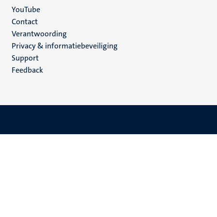
YouTube
Menu
Contact
Verantwoording
footer
Privacy & informatiebeveiliging
(NL)
Support
Feedback