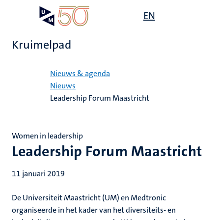
Overslaan
Open
EN
Search
My
en
UM
menu
on
naar
the
Kruimelpad
de
websit
inhoud
Home
gaan
Nieuws & agenda
Nieuws
Leadership Forum Maastricht
Women in leadership
Leadership Forum Maastricht
11 januari 2019
De Universiteit Maastricht (UM) en Medtronic
organiseerde in het kader van het diversiteits- en