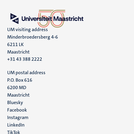
UM visiting address
Minderbroedersberg 4-6
6211 LK
Maastricht
+31 43 388 2222
UM postal address
P.O. Box 616
6200 MD
Maastricht
Social
Bluesky
Facebook
media
Instagram
LinkedIn
TikTok