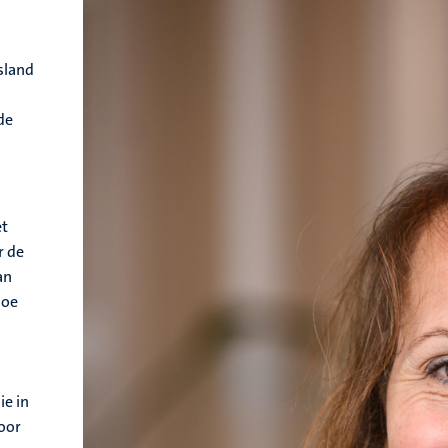
sland
de
et
r de
an
hoe
ie in
oor