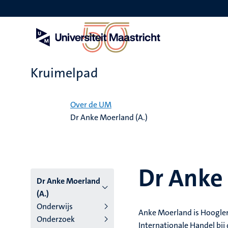
Overslaan
en
naar
de
inhoud
gaan
Kruimelpad
Home
Over de UM
Dr Anke Moerland (A.)
Dr Anke
Dr Anke Moerland
(A.)
Onderwijs
Anke Moerland is Hoogler
Onderzoek
Internationale Handel bij 