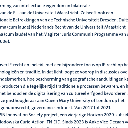
ing van intellectuele eigendom in bilaterale
n de EU aan de Universiteit Maastricht. Ze heeft ook een
ionale Betrekkingen van de Technische Universiteit Dresden, Duit
oma (cum laude) Nederlands Recht van de Universiteit Maastricht
ma (cum laude) van het Magister Juris Communis Programme van 
2006).
ver IE-recht en -beleid, met een bijzondere focus op IE-recht op h
logieën en traditie. In dat licht loopt ze voorop in discussies ove
handelsmerken, hoe bescherming van geografische aanduidingen k
 producten die tegelijkertijd traditionele processen bewaren, en 
 het behoud en de digitalisering van cultureel erfgoed bevorderen.
ze gasthoogleraar aan Queen Mary University of London op het
 eigendomsrecht, governance en kunst. Van 2017 tot 2021
IN Innovation Society project, een vierjarige Horizon 2020-subsid
kłodowska Curie-Action ITN-EJD. Sinds 2023 is Anke Vice-Decaan v