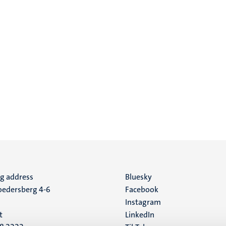
ng address
Social
Bluesky
edersberg 4-6
Facebook
media
Instagram
t
LinkedIn