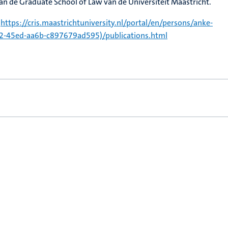
n de Graduate School of Law van de Universiteit Maastricht.
:
https://cris.maastrichtuniversity.nl/portal/en/persons/anke-
-45ed-aa6b-c897679ad595)/publications.html