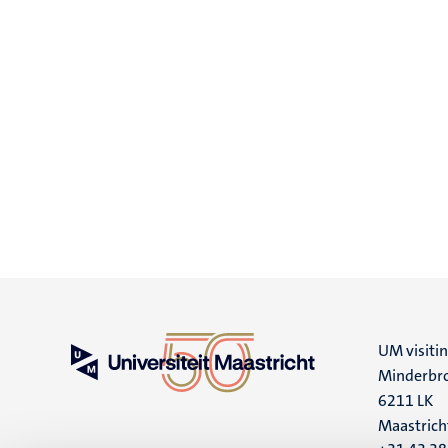
UM visiti
Minderbro
6211 LK
Maastrich