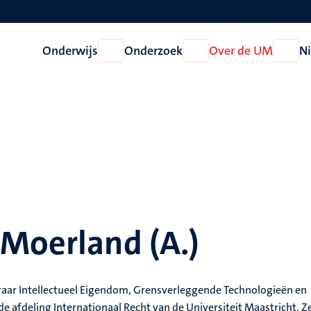
Onderwijs
Onderzoek
Over de UM
N
Open
Open
Open
Onderwijs
Onderzoek
Over
de
UM
 Moerland (A.)
aar Intellectueel Eigendom, Grensverleggende Technologieën en
de afdeling Internationaal Recht van de Universiteit Maastricht. Ze