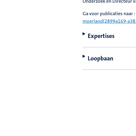
Onderzoek en Directeur va
Ga voor publicaties naar 
moerland(2899a169-a382
Expertises
Loopbaan