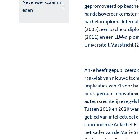
Nevenwerkzaamh
gepromoveerd op bescherm
eden
handelsovereenkomsten va
bachelordiploma Internat
(2005), een bachelordipl
(2011) en een LLM-diplo
Universiteit Maastricht (
Anke heeft gepubliceerd o
raakvlak van nieuwe techno
implicaties van KI voor 
bijdragen aan innovatieve
auteursrechtelijke regels
Tussen 2018 en 2020 was 
gebied van intellectueel
coördineerde Anke het EIP
het kader van de Marie S