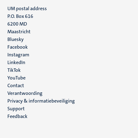
UM postal address
P.O. Box 616
6200 MD
Maastricht
Social
Bluesky
Facebook
media
Instagram
LinkedIn
TikTok
YouTube
Menu
Contact
Verantwoording
footer
Privacy & informatiebeveiliging
(NL)
Support
Feedback