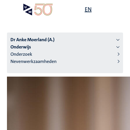
Overslaan
Open
EN
Search
My
en
UM
menu
on
naar
the
de
websit
inhoud
Dr Anke Moerland (A.)
gaan
Onderwijs
Onderzoek
tie
Nevenwerkzaamheden
s