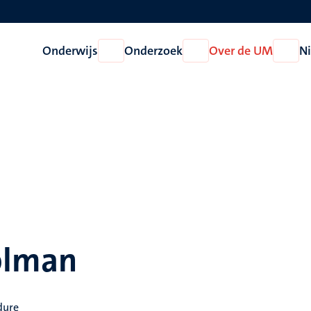
Onderwijs
Onderzoek
Over de UM
N
Open
Open
Open
Onderwijs
Onderzoek
Over
de
UM
olman
dure