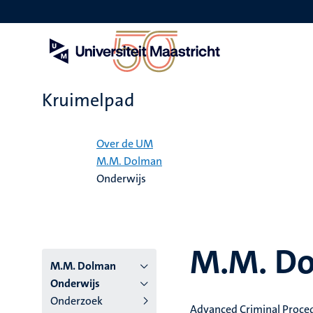
Overslaan
en
naar
de
inhoud
gaan
Kruimelpad
Home
Over de UM
M.M. Dolman
Onderwijs
M.M. D
M.M. Dolman
Onderwijs
Onderzoek
Advanced Criminal Proce