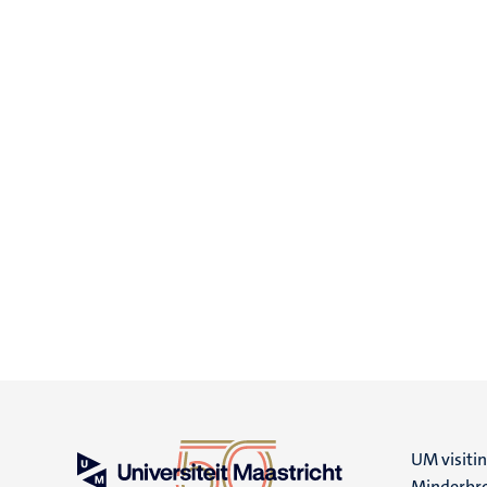
UM visiti
Minderbro