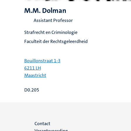
M.M. Dolman
Assistant Professor
Strafrecht en Criminologie
Faculteit der Rechtsgeleerdheid
Bouillonstraat 1-3
6211 LH
Maastricht
D0.205
Menu
Contact
Verantwoording