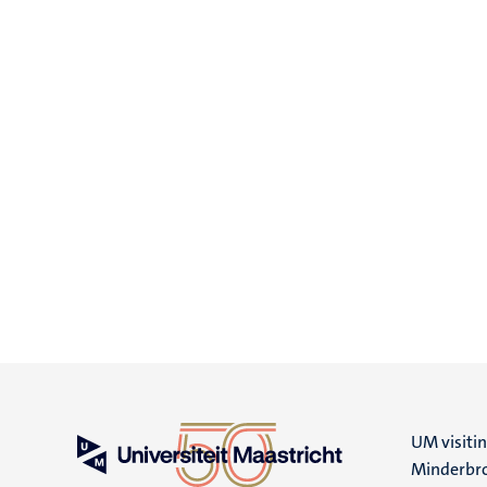
UM visiti
Minderbro