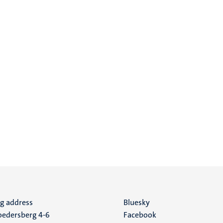
ng address
Social
Bluesky
edersberg 4-6
Facebook