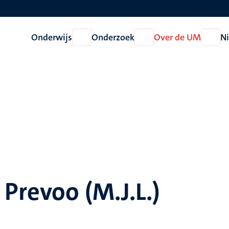
Onderwijs
Onderzoek
Over de UM
N
Open
Open
Open
Onderwijs
Onderzoek
Over
de
UM
 Prevoo (M.J.L.)