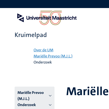
Overslaan
en
naar
de
inhoud
gaan
Kruimelpad
Home
Over de UM
Mariëlle Prevoo (M.J.L.)
Onderzoek
Mariëlle
Mariëlle Prevoo
(M.J.L.)
Onderzoek