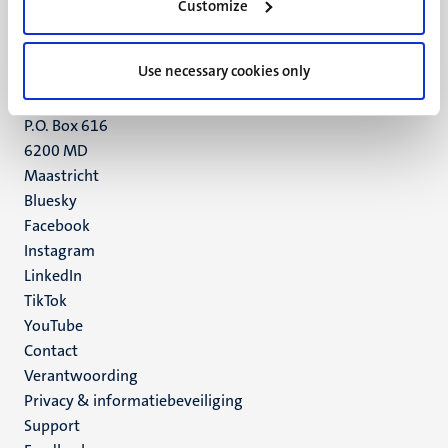
Customize
6211 LK
Maastricht
+31 43 388 2222
Use necessary cookies only
UM postal address
P.O. Box 616
6200 MD
Maastricht
Social
Bluesky
Facebook
media
Instagram
LinkedIn
TikTok
YouTube
Menu
Contact
Verantwoording
footer
Privacy & informatiebeveiliging
(NL)
Support