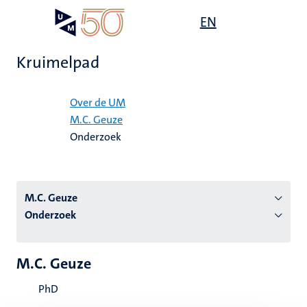
Overslaan
Open
EN
Search
My
en
UM
menu
on
naar
the
Kruimelpad
de
websit
inhoud
Home
gaan
Over de UM
M.C. Geuze
tie
Onderzoek
s
M.C. Geuze
Onderzoek
M.C. Geuze
PhD