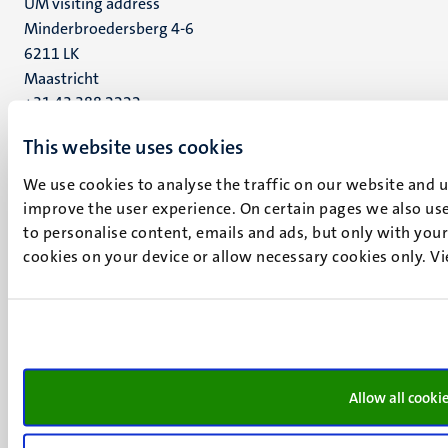
UM visiting address
Minderbroedersberg 4-6
6211 LK
Maastricht
+31 43 388 2222
This website uses cookies
UM postal address
P.O. Box 616
We use cookies to analyse the traffic on our website and 
6200 MD
improve the user experience. On certain pages we also use
Maastricht
to personalise content, emails and ads, but only with your 
Social
Bluesky
cookies on your device or allow necessary cookies only. V
Facebook
media
Instagram
LinkedIn
TikTok
YouTube
Menu
Contact
Allow all cooki
Verantwoording
footer
Privacy & informatiebeveiliging