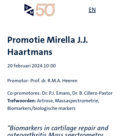
Overslaan
Open
EN
Search
My
en
UM
menu
on
naar
the
de
websit
inhoud
Promotie Mirella J.J.
gaan
Haartmans
20 februari 2024 10:00
Promotor: Prof. dr. R.M.A. Heeren
Co-promotores: Dr. P.J. Emans, Dr. B. Cillero-Pastor
Trefwoorden:
Artrose, Massaspectrometrie,
Biomarkers/biologische markers
"Biomarkers in cartilage repair and
osteoarthritis Mass spectrometry