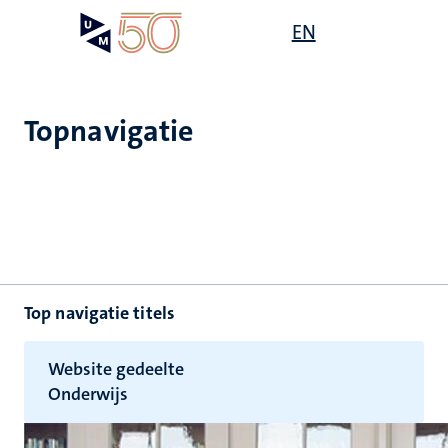
Overslaan
Open
EN
Search
My
en
UM
menu
on
naar
the
de
websit
inhoud
Topnavigatie
gaan
Top navigatie titels
Website gedeelte
Onderwijs