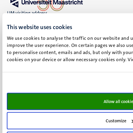
UM visiting address
Minderbroedersberg 4-6
This website uses cookies
6211 LK
Maastricht
We use cookies to analyse the traffic on our website and 
+31 43 388 2222
improve the user experience. On certain pages we also use
to personalise content, emails and ads, but only with your 
UM postal address
cookies on your device or allow necessary cookies only. V
P.O. Box 616
6200 MD
Maastricht
Social
Bluesky
Facebook
media
Instagram
Allow all cooki
LinkedIn
TikTok
Customize
YouTube
Menu
Contact