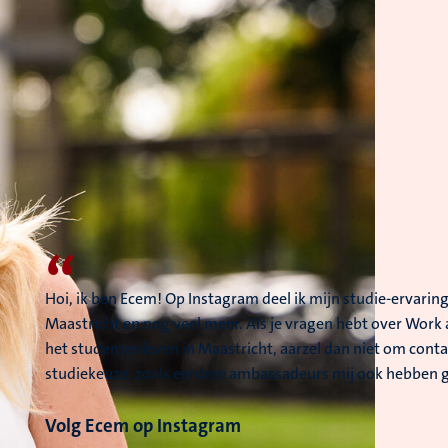
“
Hoi, ik ben Ecem! Op Instagram deel ik mijn studie-ervarin
Maastricht en nog veel meer. Als je vragen hebt over Work
het studentenleven in Maastricht, aarzel dan niet om contac
studiekeuze, zoals eerdere ambassadeurs mij ook hebben 
Volg Ecem op Instagram