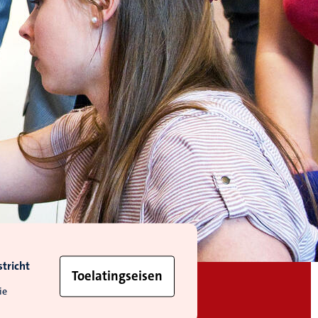
tricht
Toelatingseisen
ie