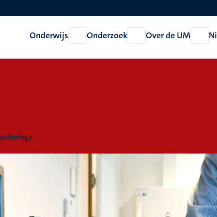
Onderwijs
Onderzoek
Over de UM
N
Open
Open
Open
Onderwijs
Onderzoek
Over
de
UM
Psychology