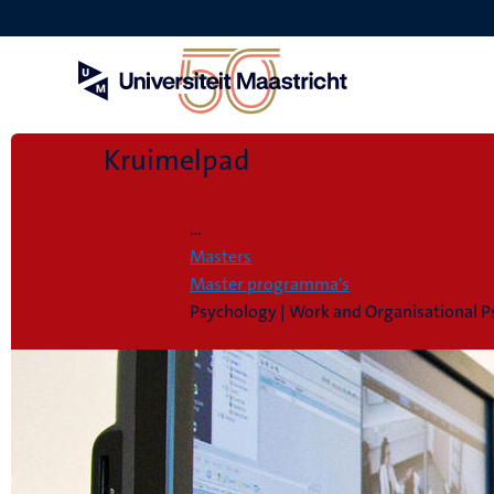
Overslaan
en
naar
de
inhoud
gaan
Kruimelpad
Home
...
Masters
Master programma's
Psychology | Work and Organisational 