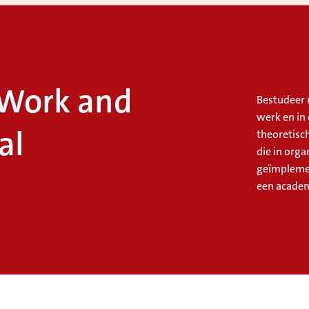
 Work and
Bestudeer 
werk en in
al
theoretisc
die in org
geïmplemen
een academ