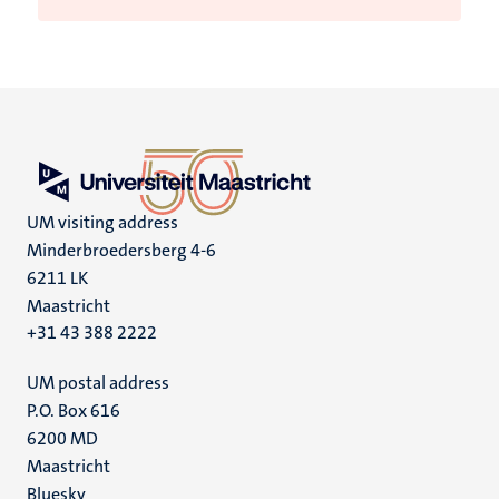
UM visiting address
Minderbroedersberg 4-6
6211 LK
Maastricht
+31 43 388 2222
UM postal address
P.O. Box 616
6200 MD
Maastricht
Social
Bluesky