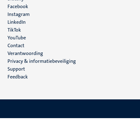
Facebook
media
Instagram
LinkedIn
TikTok
YouTube
Menu
Contact
Verantwoording
footer
Privacy & informatiebeveiliging
(NL)
Support
Feedback