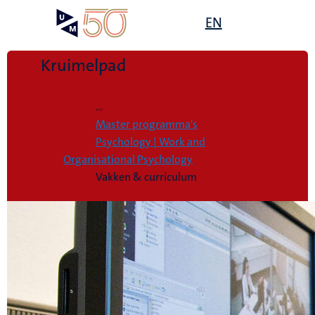
Overslaan
Open
EN
Search
My
en
UM
menu
on
naar
the
de
Kruimelpad
websit
inhoud
Home
gaan
...
Master programma's
Psychology | Work and
Organisational Psychology
Vakken & curriculum